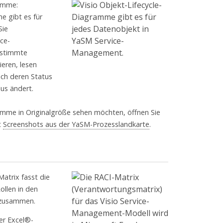
ramme:
e gibt es für
Sie
ice-
stimmte
ieren, lesen
sich deren Status
lus ändert.
amme in Originalgröße sehen möchten, öffnen Sie
t
Screenshots aus der YaSM-Prozesslandkarte
.
atrix fasst die
ollen in den
 zusammen.
er Excel®-