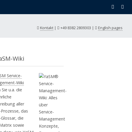
Kontakt
|
+49 8382 2809303
|
English pages
aSM-Wiki
SM Service-
gement-Wiki
 Sie u.a. die
rliche
reibung aller
Prozesse, das
Glossar, die
Matrix sowie