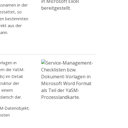
essnamen in der
estattet, so
nen bestimmten
ekt aus der
kann.
rlagen in
rn die YaSM-
) im Detail.
truktur der
n einem
arisch dar.
aSM-Datenobjekt;
eisten