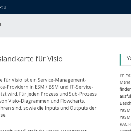
kt
landkarte für Visio
Y
Im
Ya
Mana
finden
ausfüh
Besch
YaSM-
YaSM-
RACI-