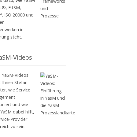
ls dazu, wie YaSM
IL®, FitSM,
, ISO 20000 und
en
nwerken in
hung steht.
aSM-Videos
n
YaSM-Videos
t Ihnen Stefan
er, wie Service
gement
ioniert und wie
 YaSM dabei hilft,
rvice-Provider
reich zu sein.