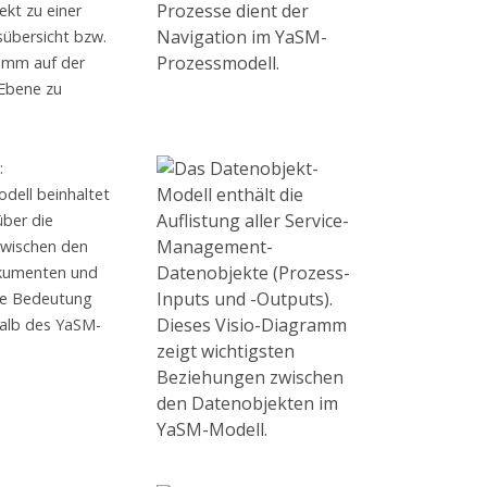
ekt zu einer
übersicht bzw.
amm auf der
Ebene zu
:
ell beinhaltet
über die
zwischen den
kumenten und
die Bedeutung
halb des YaSM-