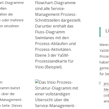
hart-Diagramme
ellen
alten die
e oder mehrere
en einzelnen
L
Wenn 
YaSM 
Proze
haben
gerne
für Sie
m:
Jet
gramm bietet
Mee
t über die
(od
e-Management-
an
 Seite. Dieses