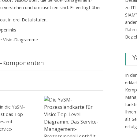
Detai
rosoft Visio® stellt die Service-Management-
zu IT
 zu verstehen und umzusetzen sind. Es verfügt über
SIAM™
out in drei Detailstufen,
ander
Rahme
perlinks
Bezie
re Visio-Diagramme.
Y
kt-Komponenten
In de
erklär
Kempt
Mana
funkt
in die YaSM-
Ihnen
 ist das Top-
als Se
Gesamt-
erfolg
ervice-