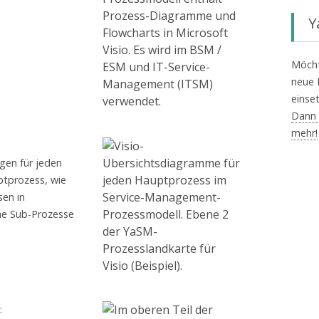
Y
Möcht
neue 
einse
Dann l
mehr!
gen für jeden
tprozess, wie
sen in
he Sub-Prozesse
: