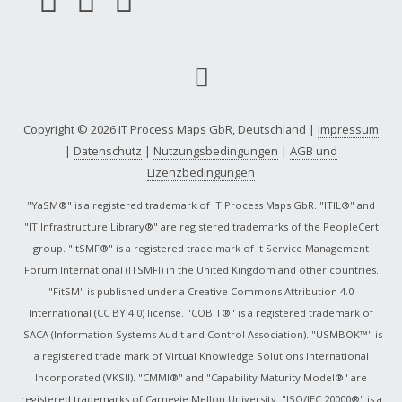
Copyright © 2026 IT Process Maps GbR, Deutschland |
Impressum
|
Datenschutz
|
Nutzungsbedingungen
|
AGB und
Lizenzbedingungen
"YaSM®" is a registered trademark of IT Process Maps GbR. "ITIL®" and
"IT Infrastructure Library®" are registered trademarks of the PeopleCert
group. "itSMF®" is a registered trade mark of it Service Management
Forum International (ITSMFI) in the United Kingdom and other countries.
"FitSM" is published under a Creative Commons Attribution 4.0
International (CC BY 4.0) license. "COBIT®" is a registered trademark of
ISACA (Information Systems Audit and Control Association). "USMBOK™" is
a registered trade mark of Virtual Knowledge Solutions International
Incorporated (VKSII). "CMMI®" and "Capability Maturity Model®" are
registered trademarks of Carnegie Mellon University. "ISO/IEC 20000®" is a