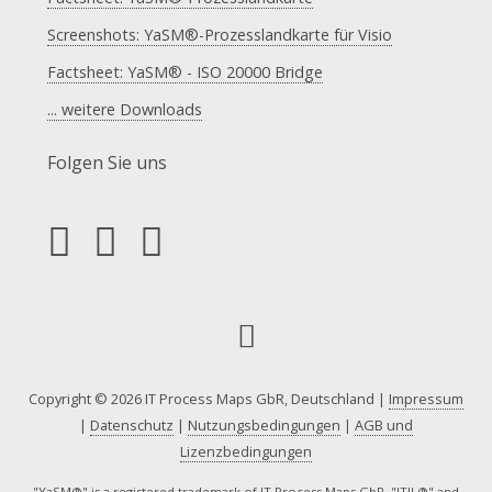
Screenshots: YaSM®-Prozesslandkarte für Visio
Factsheet: YaSM® - ISO 20000 Bridge
... weitere Downloads
Folgen Sie uns
Copyright © 2026 IT Process Maps GbR, Deutschland |
Impressum
|
Datenschutz
|
Nutzungsbedingungen
|
AGB und
Lizenzbedingungen
"YaSM®" is a registered trademark of IT Process Maps GbR. "ITIL®" and