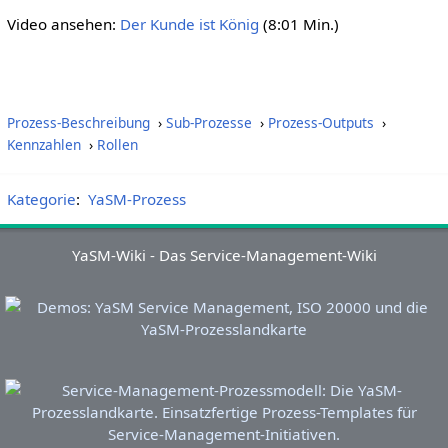
Video ansehen:
Der Kunde ist König
(8:01 Min.)
Prozess-Beschreibung
›
Sub-Prozesse
›
Prozess-Outputs
›
Kennzahlen
›
Rollen
Kategorie
:
YaSM-Prozess
YaSM-Wiki - Das Service-Management-Wiki